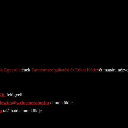
ók Egyesület
ének
Tartalomszolgáltatási és Etikai Kódex
ét magára nézv
ft.
felügyeli.
jlesztes@webgenerator.hu
címre küldje.
n
található címre küldje.