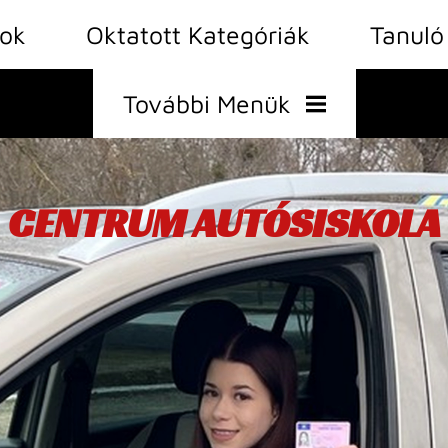
sok
Oktatott Kategóriák
Tanuló
További Menük
Árak
CENTRUM AUTÓSISKOLA
CENTRUM AUTÓSISKOLA
CENTRUM AUTÓSISKOLA
Statisztika
Vállalkozási
Feltételek