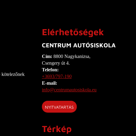
Elérhetőségek
CENTRUM AUTÓSISKOLA
Cím:
8800 Nagykanizsa,
Csengery út 4.
Telefon:
e kötelezőnek
+3693/797-190
E-mail:
info@centrumautosiskola.eu
NYITVATARTÁS
Térkép