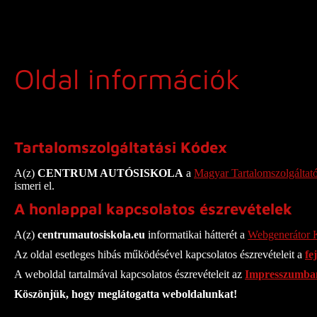
Oldal információk
Tartalomszolgáltatási Kódex
A(z)
CENTRUM AUTÓSISKOLA
a
Magyar Tartalomszolgáltat
ismeri el.
A honlappal kapcsolatos észrevételek
A(z)
centrumautosiskola.eu
informatikai hátterét a
Webgenerátor K
Az oldal esetleges hibás működésével kapcsolatos észrevételeit a
fe
A weboldal tartalmával kapcsolatos észrevételeit az
Impresszumba
Köszönjük, hogy meglátogatta weboldalunkat!