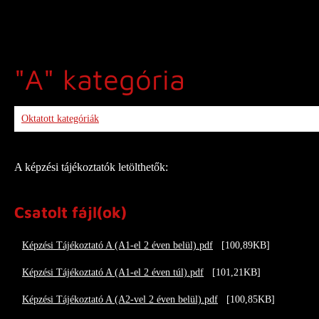
"A" kategória
Oktatott kategóriák
/
"A" kategória
A képzési tájékoztatók letölthetők:
Csatolt fájl(ok)
Képzési Tájékoztató A (A1-el 2 éven belül).pdf
[100,89KB]
Képzési Tájékoztató A (A1-el 2 éven túl).pdf
[101,21KB]
Képzési Tájékoztató A (A2-vel 2 éven belül).pdf
[100,85KB]