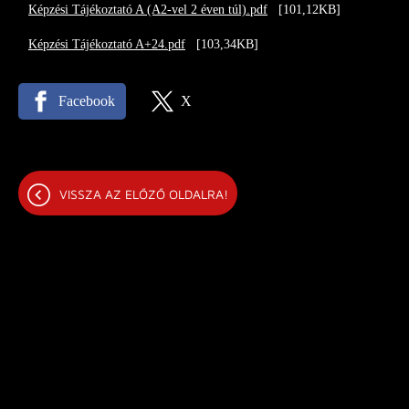
Képzési Tájékoztató A (A2-vel 2 éven túl).pdf
[101,12KB]
Képzési Tájékoztató A+24.pdf
[103,34KB]
Facebook
X
VISSZA AZ ELŐZŐ OLDALRA!